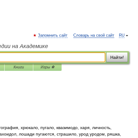
Запомнить сайт
Словарь на свой сайт
RU
едии на Академике
Найти!
Книги
Игры ⚽
ография, хрюкало, пугало, квазимодо, харя, личность,
рахоидол, лошади пугаются, страшило, урод уродом, ряшка,