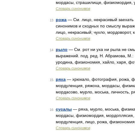
мордасы, страшилище, физиомордия, у
Словарь синонимов
рожа
— См. лицо, некрасивый заехать в
13
синонимов и сходных по смыслу выражен
лицо, некрасивый; чухло, мордоворот, 
Словарь синонимов
рыло
— См. рот ни уха ни рыла не смы
14
выражений. под. ред. Н. Абрамова, М.:
уродина, физиономия, хайло, харя, фо
Словарь синонимов
ряха
— хрюкало, фотография, рожа, фи
15
мордуленция, ряжоха, мордасы, физик
мордасово, мурло, моська, личность, 
Словарь синонимов
сусалы
— ряха, мурло, моська, физик
16
мордасы, физиомордия, мордоплясия, 
мордуленция, лицо, рожа, физиономия
Словарь синонимов