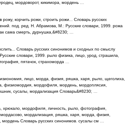
родец, мордоворот, кикимора, мордень …
 рожу, корчить рожи, строить рожи... Словарь русских
ий. под. ред. Н. Абрамова, М.: Русские словари, 1999. рожа
как сама смерть, дурнушка,&#8230; …
слить... Словарь русских синонимов и сходных по смыслу
 Русские словари, 1999. рыло физика, лицо, урод, страшила,
тография, пятачок, страхоморда …
зиономия, лицо, морда, физия, ряшка, харя, рыло, щеголиха,
а, физиомордия, мордофиля, мордень, мордоплясия,
ряшник, сусалы, мордализация Словарь&#8230; …
а, хрюкало, мордофиля, личность, рыло, фотография,
мордасово, мордализация, ряшка, харя, морда, физия,
, мордень Словарь русских синонимов. сусалы см …