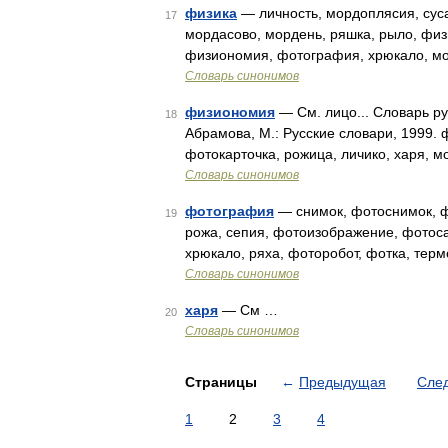
физика
— личность, мордоплясия, сус
17
мордасово, мордень, ряшка, рыло, физ
физиономия, фотография, хрюкало, мо
Словарь синонимов
физиономия
— См. лицо... Словарь ру
18
Абрамова, М.: Русские словари, 1999. 
фотокарточка, рожица, личико, харя, 
Словарь синонимов
фотография
— снимок, фотоснимок, фо
19
рожа, сепия, фотоизображение, фотоса
хрюкало, ряха, фоторобот, фотка, те
Словарь синонимов
харя
— См …
20
Словарь синонимов
Страницы
←
Предыдущая
Сле
1
2
3
4