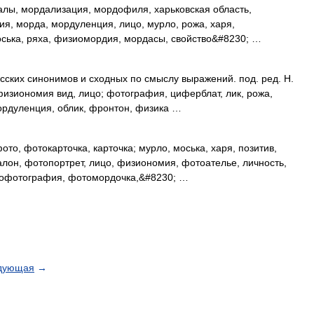
алы, мордализация, мордофиля, харьковская область,
ия, морда, мордуленция, лицо, мурло, рожа, харя,
ська, ряха, физиомордия, мордасы, свойство&#8230; …
сских синонимов и сходных по смыслу выражений. под. ред. Н.
физиономия вид, лицо; фотография, циферблат, лик, рожа,
мордуленция, облик, фронтон, физика …
то, фотокарточка, карточка; мурло, моська, харя, позитив,
лон, фотопортрет, лицо, физиономия, фотоателье, личность,
рмофотография, фотомордочка,&#8230; …
дующая
→