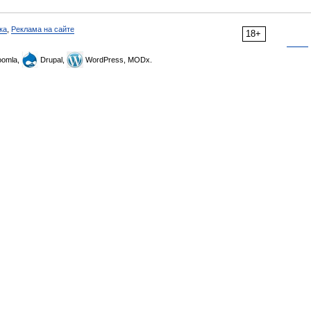
ка
,
Реклама на сайте
18+
omla,
Drupal,
WordPress, MODx.