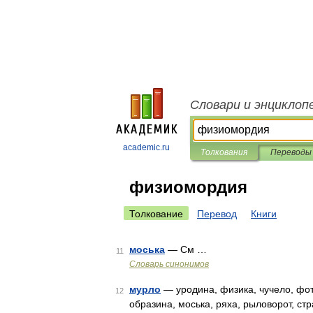
Словари и энциклоп
academic.ru
Толкования
Переводы
физиомордия
Толкование
Перевод
Книги
моська
— См …
11
Словарь синонимов
мурло
— уродина, физика, чучело, фот
12
образина, моська, ряха, рыловорот, ст